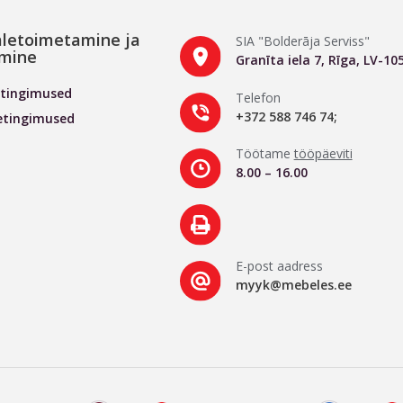
letoimetamine ja
SIA "Bolderāja Serviss"
mine
Granīta iela 7, Rīga, LV-10
tingimused
Telefon
+372 588 746 74;
etingimused
Töötame
tööpäeviti
8.00 – 16.00
E-post aadress
myyk@mebeles.ee