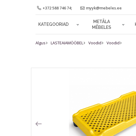
+372 588 746 74;
myyk@mebeles.ee
METĀLA
KATEGOORIAD
MĒBELES
Algus
LASTEAIAMÖÖBEL
Voodid
Voodid