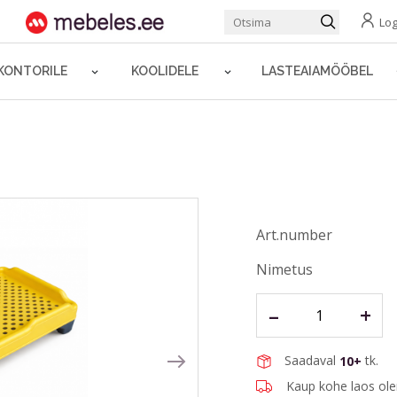
Log
KONTORILE
KOOLIDELE
LASTEAIAMÖÖBEL
Art.number
Nimetus
–
+
Saadaval
tk.
10+
Kaup kohe laos ol