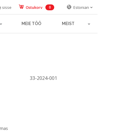
i sisse
Ostukorv
Estonian
0
MEIE TÖÖ
MEIST
33-2024-001
Küsi abi
Nimi, perekonnanimi*
E-post aadress*
emas