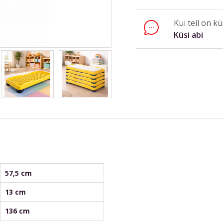
Kui teil on k
Küsi abi
Saada
57,5 cm
13 cm
136 cm