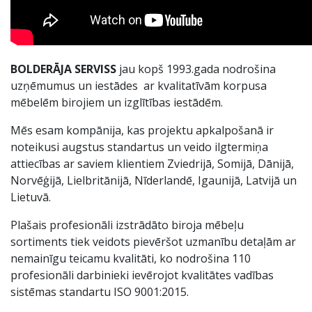
BOLDERĀJA SERVISS
jau kopš 1993.gada nodrošina
uzņēmumus un iestādes ar kvalitatīvām korpusa
mēbelēm birojiem un izglītības iestādēm.
Mēs esam kompānija, kas projektu apkalpošanā ir
noteikusi augstus standartus un veido ilgtermiņa
attiecības ar saviem klientiem Zviedrijā, Somijā, Dānijā,
Norvēģijā, Lielbritānijā, Nīderlandē, Igaunijā, Latvijā un
Lietuvā.
Plašais profesionāli izstrādāto biroja mēbeļu
sortiments tiek veidots pievēršot uzmanību detaļām ar
nemainīgu teicamu kvalitāti, ko nodrošina 110
profesionāli darbinieki ievērojot kvalitātes vadības
sistēmas standartu ISO 9001:2015.