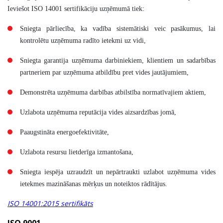
Ieviešot ISO 14001 sertifikāciju uzņēmumā tiek:
Sniegta pārliecība, ka vadība sistemātiski veic pasākumus, lai
kontrolētu uzņēmuma radīto ietekmi uz vidi,
Sniegta garantija uzņēmuma darbiniekiem, klientiem un sadarbības
partneriem par uzņēmuma atbildību pret vides jautājumiem,
Demonstrēta uzņēmuma darbības atbilstība normatīvajiem aktiem,
Uzlabota uzņēmuma reputācija vides aizsardzības jomā,
Paaugstināta energoefektivitāte,
Uzlabota resursu lietderīga izmantošana,
Sniegta iespēja uzraudzīt un nepārtraukti uzlabot uzņēmuma vides
ietekmes mazināšanas mērķus un noteiktos rādītājus.
ISO 14001:2015 sertifikāts