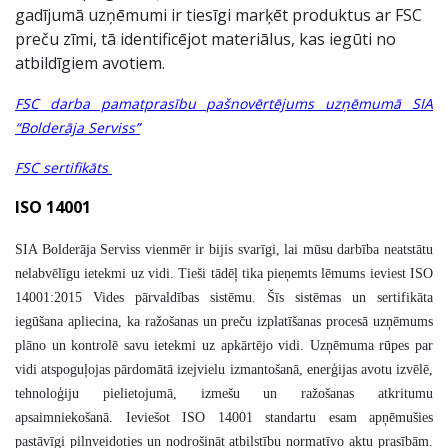
gadījumā uzņēmumi ir tiesīgi marķēt produktus ar FSC
preču zīmi, tā identificējot materiālus, kas iegūti no
atbildīgiem avotiem.
FSC darba pamatprasību pašnovērtējums uzņēmumā SIA
“Bolderāja Serviss”
FSC sertifikāts
ISO 14001
SIA Bolderāja Serviss vienmēr ir bijis svarīgi, lai mūsu darbība neatstātu
nelabvēlīgu ietekmi uz vidi. Tieši tādēļ tika pieņemts lēmums ieviest ISO
14001:2015 Vides pārvaldības sistēmu. Šīs sistēmas un sertifikāta
iegūšana apliecina, ka ražošanas un preču izplatīšanas procesā uzņēmums
plāno un kontrolē savu ietekmi uz apkārtējo vidi. Uzņēmuma rūpes par
vidi atspoguļojas pārdomātā izejvielu izmantošanā, enerģijas avotu izvēlē,
tehnoloģiju pielietojumā, izmešu un ražošanas atkritumu
apsaimniekošanā. Ieviešot ISO 14001 standartu esam apņēmušies
pastāvīgi pilnveidoties un nodrošināt atbilstību normatīvo aktu prasībām.