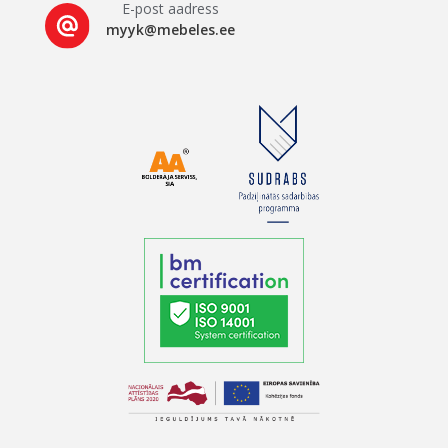
E-post aadress
myyk@mebeles.ee