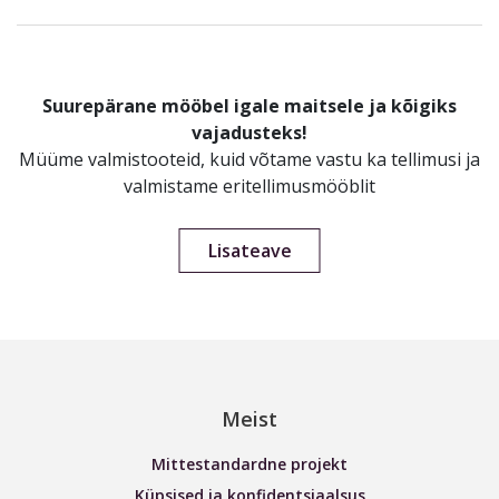
Suurepärane mööbel igale maitsele ja kõigiks
vajadusteks!
Müüme valmistooteid, kuid võtame vastu ka tellimusi ja
valmistame eritellimusmööblit
Lisateave
Meist
Mittestandardne projekt
Küpsised ja konfidentsiaalsus