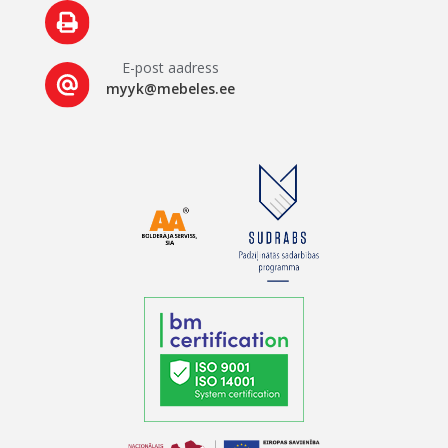
E-post aadress
myyk@mebeles.ee