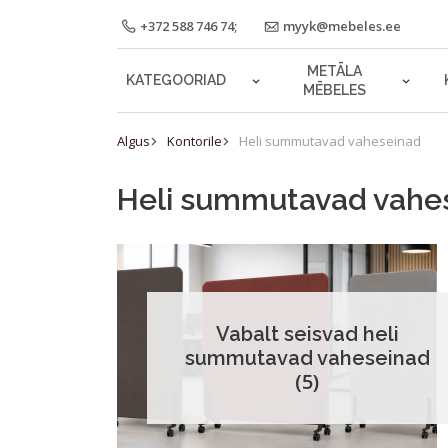
+372 588 746 74;
myyk@mebeles.ee
METĀLA
KATEGOORIAD
MĒBELES
Algus
Kontorile
Heli summutavad vaheseinad
Heli summutavad vahe
Vabalt seisvad heli
summutavad vaheseinad
(5)