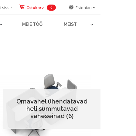
i sisse
Ostukorv
Estonian
0
MEIE TÖÖ
MEIST
Omavahel ühendatavad
heli summutavad
(6)
vaheseinad