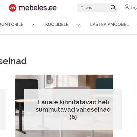
Log
KONTORILE
KOOLIDELE
LASTEAIAMÖÖBEL
seinad
Lauale kinnitatavad heli
summutavad vaheseinad
(6)