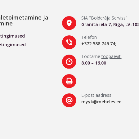
letoimetamine ja
SIA "Bolderāja Serviss"
mine
Granīta iela 7, Rīga, LV-10
tingimused
Telefon
+372 588 746 74;
etingimused
Töötame
tööpäeviti
8.00 – 16.00
E-post aadress
myyk@mebeles.ee