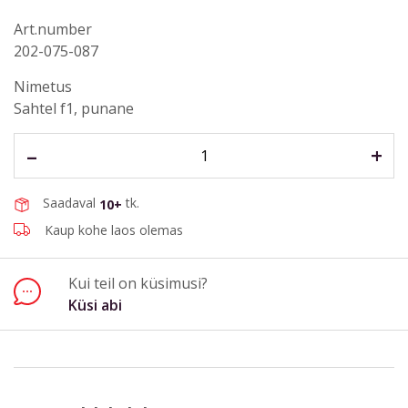
Art.number
202-075-087
Küsi abi
Nimetus
Nimi, perekonnanimi*
Sahtel f1, punane
–
+
E-post aadress*
Saadaval
tk.
10+
Telefon
Kaup kohe laos olemas
Kui teil on küsimusi?
Küsimus või kommentaar*
Küsi abi