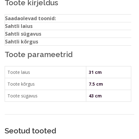
Toote kirjeldus
Saada
Sulge vorm
Saadaolevad toonid:
Sahtli laius
Sahtli sügavus
Sahtli kõrgus
Toote parameetrid
Toote laius
31 cm
Toote kõrgus
7.5 cm
Toote sügavus
43 cm
Seotud tooted