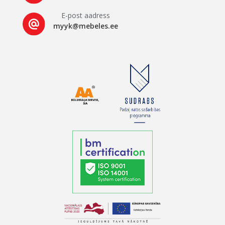
E-post aadress
myyk@mebeles.ee