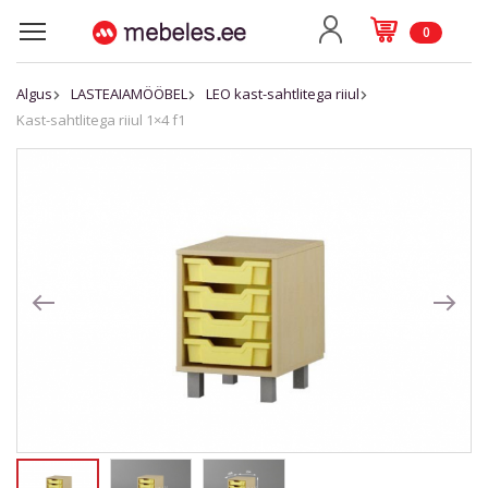
0
Algus
LASTEAIAMÖÖBEL
LEO kast-sahtlitega riiul
Kast-sahtlitega riiul 1×4 f1