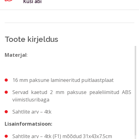
Küsi abi
Toote kirjeldus
Saada
Sulge vorm
Materjal
:
16 mm paksune lamineeritud puitlaastplaat
Servad kaetud 2 mm paksuse pealeliimitud ABS
viimistlusribaga
Sahtlite arv – 4tk
Lisainformatsioon:
Sahtlite arv – 4tk (F1) mõõdud 31x43x7.5cm