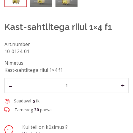
Kast-sahtlitega riiul 1×4 f1
Art.number
10-0124-01
Küsi abi
Nimetus
Nimi, perekonnanimi*
Kast-sahtlitega riiul 1×4 f1
–
+
E-post aadress*
Saadaval
tk.
0
Telefon
Tarneaeg
30
päeva
Kui teil on küsimusi?
Küsimus või kommentaar*