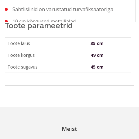
Sahtlisiinid on varustatud turvafiksaatoriga
10 cm kõrgused metalljalad
Toote parameetrid
Tellimuse täitmise tähtaeg 4 nädalat
Toote laius
35 cm
Toote kõrgus
49 cm
Toote sügavus
45 cm
Meist