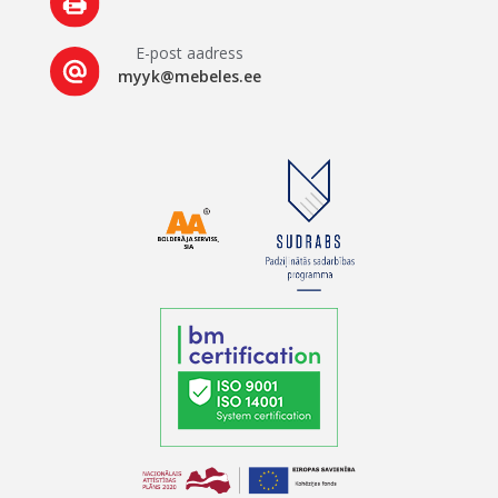
E-post aadress
myyk@mebeles.ee