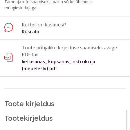
Tarneaja info saamiseks, palun võtke ühendust
müügiesindajaga.
Küsimus või kommentaar*
Kui teil on küsimusi?
Küsi abi
Toote põhjaliku kirjelduse saamiseks avage
PDF fail
lietosanas_ kopsanas_instrukcija
Saada
Sulge vorm
(mebeleslv).pdf
Toote kirjeldus
Tootekirjeldus