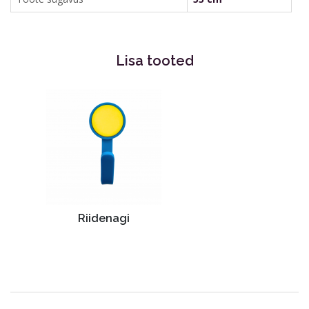
Kirjeldus:
Korpus on 16 mm paksusega lamineeritud
puitlaastplaadist
Lisa tooted
Korpuse ja uste servad on pealistatud 2 mm ABS
servakandiga
Kapp uste ja pingi ning jalatsiriiuliga. Uste taga on
igas boksis riiul ja 2 konksu. Uste kohal ja all on
tuulutusavad.
Riidenagi