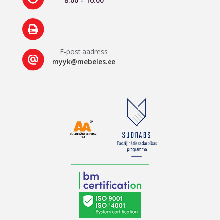
8.00 – 16.00
E-post aadress
myyk@mebeles.ee