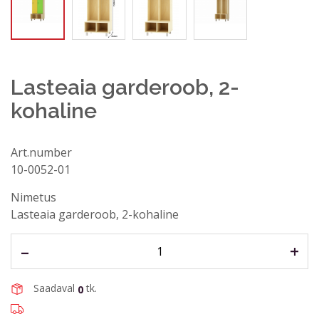
Lasteaia garderoob, 2-
kohaline
Art.number
10-0052-01
Küsi abi
Nimetus
Nimi, perekonnanimi*
Lasteaia garderoob, 2-kohaline
–
+
E-post aadress*
Saadaval
tk.
0
Telefon