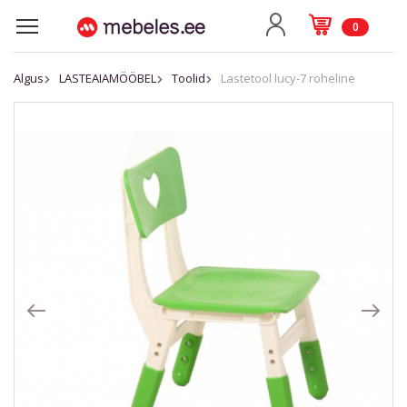
0
Algus
LASTEAIAMÖÖBEL
Toolid
Lastetool lucy-7 roheline