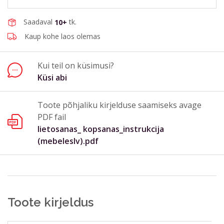
Saadaval
tk.
10+
Telefon
Kaup kohe laos olemas
Kui teil on küsimusi?
Küsimus või kommentaar*
Küsi abi
Toote põhjaliku kirjelduse saamiseks avage
PDF fail
lietosanas_ kopsanas_instrukcija
(mebeleslv).pdf
Saada
Sulge vorm
Toote kirjeldus