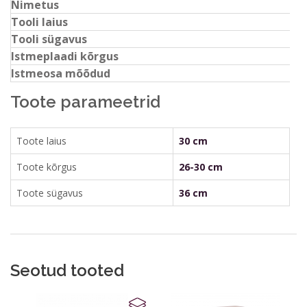
Nimetus
L
Tooli laius
Tooli sügavus
Istmeplaadi kõrgus
2
Istmeosa mõõdud
3
Toote parameetrid
Toote laius
30 cm
Toote kõrgus
26-30 cm
Toote sügavus
36 cm
Seotud tooted