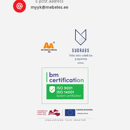
E-post aadress
myyk@mebeles.ee