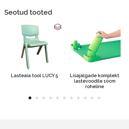
Seotud tooted
Lasteaia tool LUCY 5
Lisajalgade komplekt
lastevoodile 10cm
roheline