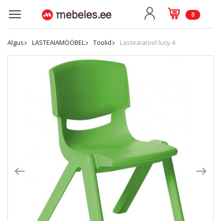
0
Algus
LASTEAIAMÖÖBEL
Toolid
Lasteaiatool lucy 4