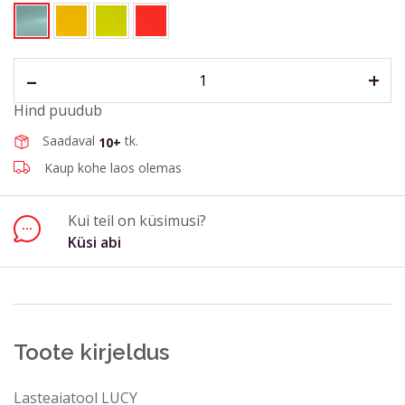
E-post aadress*
Telefon
–
+
Hind puudub
Küsimus või kommentaar*
Saadaval
tk.
10+
Kaup kohe laos olemas
Kui teil on küsimusi?
Küsi abi
Saada
Sulge vorm
Toote kirjeldus
Lasteaiatool LUCY