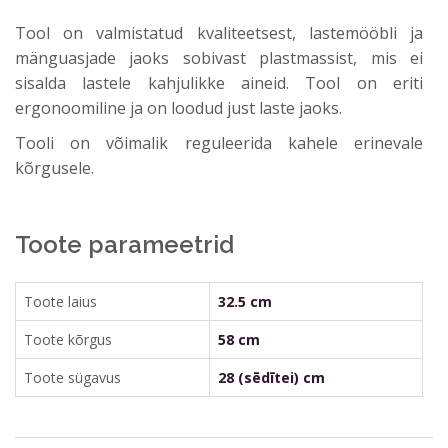
Tool on valmistatud kvaliteetsest, lastemööbli ja
mänguasjade jaoks sobivast plastmassist, mis ei
sisalda lastele kahjulikke aineid. Tool on eriti
ergonoomiline ja on loodud just laste jaoks.
Tooli on võimalik reguleerida kahele erinevale
kõrgusele.
Toote parameetrid
Toote laius
32.5 cm
Toote kõrgus
58 cm
Toote sügavus
28 (sēdītei) cm